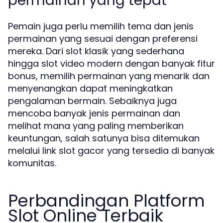
permainan yang tepat
Pemain juga perlu memilih tema dan jenis
permainan yang sesuai dengan preferensi
mereka. Dari slot klasik yang sederhana
hingga slot video modern dengan banyak fitur
bonus, memilih permainan yang menarik dan
menyenangkan dapat meningkatkan
pengalaman bermain. Sebaiknya juga
mencoba banyak jenis permainan dan
melihat mana yang paling memberikan
keuntungan, salah satunya bisa ditemukan
melalui link slot gacor yang tersedia di banyak
komunitas.
Perbandingan Platform
Slot Online Terbaik