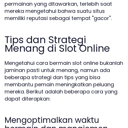
permainan yang ditawarkan, terlebih saat
mereka mengetahui bahwa suatu situs
memiliki reputasi sebagai tempat "gacor".
Tips dan Strategi
Menang di Slot Online
Mengetahui cara bermain slot online bukanlah
jaminan pasti untuk menang, namun ada
beberapa strategi dan tips yang bisa
membantu pemain meningkatkan peluang
mereka. Berikut adalah beberapa cara yang
dapat diterapkan:
Mengoptimalkan waktu