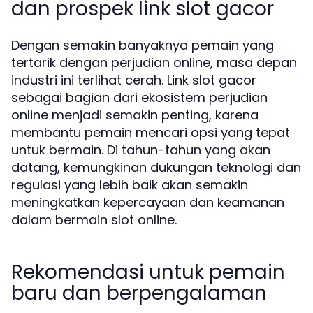
dan prospek link slot gacor
Dengan semakin banyaknya pemain yang
tertarik dengan perjudian online, masa depan
industri ini terlihat cerah. Link slot gacor
sebagai bagian dari ekosistem perjudian
online menjadi semakin penting, karena
membantu pemain mencari opsi yang tepat
untuk bermain. Di tahun-tahun yang akan
datang, kemungkinan dukungan teknologi dan
regulasi yang lebih baik akan semakin
meningkatkan kepercayaan dan keamanan
dalam bermain slot online.
Rekomendasi untuk pemain
baru dan berpengalaman